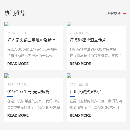
热门推荐
更多案例
2024-03-19
2024-03-19
好人家火锅三星堆IP及新年视频
打嗝海狸啤酒宣传片
先知AIGC超级工场是北京先知先
打嗝海狸啤酒的AIGC宣传片是一
行科技有限公司推出的一站式
场视觉与味觉的双重盛宴。宣传片
AIGC生产服务平台，基于自主研
以独特的创意和精美的画面，生动
READ MORE
READ MORE
发的“先知AI”大模···
展现了打嗝海···
2024-03-19
2024-03-19
优益C 益生元-元旦短篇
四川文旅贺岁短片
在这个充满希望的元旦，我们为优
在辞旧迎新的贺岁时刻，我们为四
益C益生元打造了一部AIGC技术制
川文旅打造了一部AIGC技术制作
作的短篇宣传片。通过人工智能生
的贺岁宣传片。这部宣传片以
READ MORE
READ MORE
成的创意画面···
AIGC技术为笔，勾···