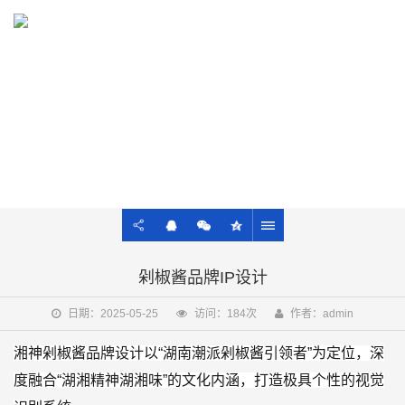
13021922428
AIGC
商业品牌图、文、音、视及ROI一站式服务
剁椒酱品牌IP设计
日期：2025-05-25
访问：184次
作者：admin
湘神剁椒酱品牌设计以“湖南潮派剁椒酱引领者”为定位，深
度融合“湖湘精神湖湘味”的文化内涵，打造极具个性的视觉