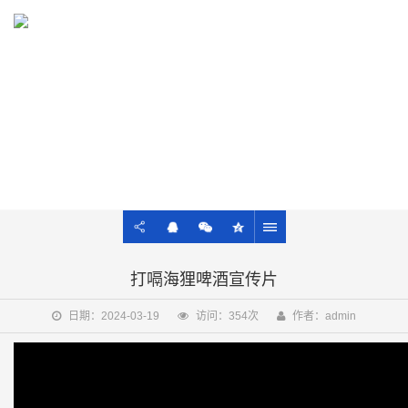
13021922428
AIGC
商业品牌图、文、音、视及ROI一站式服务
打嗝海狸啤酒宣传片
日期：2024-03-19
访问：354次
作者：admin