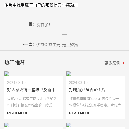
传片中找到属于自己的那份惊喜与感动。
上一篇：
没有了！
下一篇：
优益C 益生元-元旦短篇
热门推荐
更多案例
2024-03-19
2024-03-19
好人家火锅三星堆IP及新年视频
打嗝海狸啤酒宣传片
先知AIGC超级工场是北京先知先
打嗝海狸啤酒的AIGC宣传片是一
行科技有限公司推出的一站式
场视觉与味觉的双重盛宴。宣传片
AIGC生产服务平台，基于自主研
以独特的创意和精美的画面，生动
READ MORE
READ MORE
发的“先知AI”大模···
展现了打嗝海···