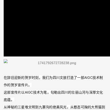
在辞旧迎新的贺岁时刻，我们为四川文旅打造了一部AIGC技术制
作的贺岁宣传片。
这部宣传片以AIGC技术为笔，勾勒出四川的壮丽山河与深厚文化
底蕴。
从神秘的三星堆文明到九寨沟的绝美风光，从憨态可掬的大熊猫到