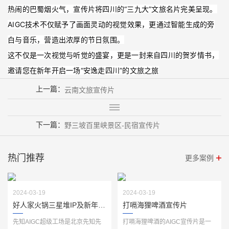
热闹的巴蜀烟火气，宣传片将四川的“三九大”文旅名片完美呈现。
AIGC技术不仅赋予了画面灵动的视觉效果，更通过智能生成的旁
白与音乐，营造出浓厚的节日氛围。
这不仅是一次视觉与听觉的盛宴，更是一封来自四川的贺岁情书，
邀请您在新年开启一场“安逸走四川”的文旅之旅
上一篇：
云南文旅宣传片
下一篇：
野三坡百里峡景区-民宿宣传片
热门推荐
更多案例
2024-03-19
2024-03-19
好人家火锅三星堆IP及新年视频
打嗝海狸啤酒宣传片
先知AIGC超级工场是北京先知先
打嗝海狸啤酒的AIGC宣传片是一