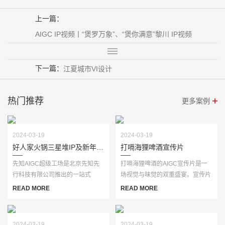
上一篇：
AIGC IP视频丨“煲罗万象”、“煲你满意”黎川 IP视频
下一篇：
江夏城市VI设计
热门推荐
更多案例
2024-03-19
2024-03-19
好人家火锅三星堆IP及新年视频
打嗝海狸啤酒宣传片
先知AIGC超级工场是北京先知先
打嗝海狸啤酒的AIGC宣传片是一
行科技有限公司推出的一站式
场视觉与味觉的双重盛宴。宣传片
AIGC生产服务平台，基于自主研
以独特的创意和精美的画面，生动
READ MORE
READ MORE
发的“先知AI”大模···
展现了打嗝海···
2024-03-19
2024-03-19