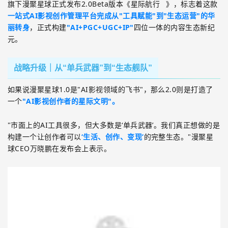
旗下漫聚星球正式发布
2.0Beta
版本《
星际航行
》，标志着这款
一站式
AI
影视创作管理平台完成从
"
工具赋能
"
到
"
生态运营
"
的华
丽转身
，正式构建
"AI+PGC+UGC+IP"
四位一体的内容生态新纪
元。
战略升级｜从“单兵武器”到“生态舰队”
如果说漫聚星球
1.0
是
"AI
影视领域的飞书
"
，那么
2.0
则是打造了
一个
"AI
影视创作者的星际文明
"
。
"
市面上的
AI
工具很多，但大多数是‘单兵武器’。我们真正想做的是
构建一个让创作者可以
‘生活、创作、变现’
的完整生态。
"
漫聚星
球
CEO
万晓鹏在发布会上表示。