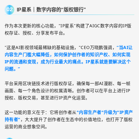
02
IP星系｜数字内容的“版权银行”
作为本次更新的核心功能，
"IP
星系
"
构建了
AIGC
数字内容的
IP
版
权存证、授权、分享发布平台。
"
这是
AI
影视领域最稀缺的基础设施，
"CEO
万晓鹏强调，
“当
AI
让
内容生产门槛大幅降低，如何保护创作者的知识产权、如何实现
IP
的流通和变现，成为行业最大的痛点。
IP
星系就是要解决这个
问题。”
平台采用区块链技术进行版权存证，确保每一部
AI
漫剧、每一帧
画面、每一个角色设计的权属清晰。创作者可以在平台上进行
IP
授权、版权交易，甚至进行
IP
资产化运营。
这一功能的意义在于：它将创作者从
"
内容生产者
"
升级为
"IP
资产
持有者
"
，大大提升了创作者在生态中的价值地位，也打开了版权
运营的商业想象空间。