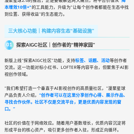
漫聚星球
2.0
的推出，正是要破解这两大痛点，将平台价值从
"
降
本增效
10
倍
+"
的工具能力，升级为
"
让每个创作者都能在生态中找
到位置、获得收益
"
的生态能力。
三大核心功能｜构建内容生态“基础设施”
01
探索AIGC社区｜创作者的“精神家园”
新版上线
"
探索
AIGC
社区
"
功能，支持
标签、话题、活动
等创作者
交流。这一功能对标小红书、
LOFTER
等内容平台，但聚焦于
AI
影
视创作领域。
"
我们希望打造一个垂直于
AI
影视创作的高质量社区，
"
漫聚星球
产品负责人介绍，
“创作者可以在这里分享创作心得、展示作品、
寻找合作伙伴。社区不仅是交流平台，更是优质内容发现的窗
口。”
社区的价值在于网络效应。随着用户基数增长，优质内容沉淀将
形成平台的核心资产，吸引更多创作者入驻，形成正向循环。