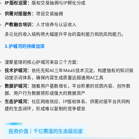
IP
版权运营：
版权交易抽佣与
IP
孵化分成
供需对接服务：
项目交易抽佣
产教融合培训：
人才培养与认证收入
多元化的收入结构将大幅提升平台的盈利能力和抗风险能力。
3.护城河的持续加深
漫聚星球的核心护城河来自三个方面：
技术护城河：
依托先知
AI
三年
MaaS
技术沉淀，构建独有的知识驱
动提示词体系，确保内容生成质量远超通用
AI
工具
数据护城河：
随着用户基数增长，平台积累的优质内容、创作数
据、用户行为数据将形成强大的数据资产
生态护城河：
社区网络效应、
IP
版权体系、供需对接平台共同构
建的生态闭环，形成难以复制的竞争壁垒
投资价值｜千亿赛道的生态级玩家