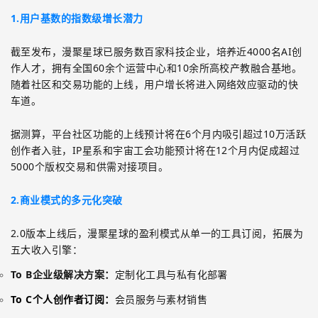
1.用户基数的指数级增长潜力
截至发布，漫聚星球已服务数百家科技企业，培养近
4000
名
AI
创
作人才，拥有全国
60
余个运营中心和
10
余所高校产教融合基地。
随着社区和交易功能的上线，用户增长将进入网络效应驱动的快
车道。
据测算，平台社区功能的上线预计将在
6
个月内吸引超过
10
万活跃
创作者入驻，
IP
星系和宇宙工会功能预计将在
12
个月内促成超过
5000
个版权交易和供需对接项目。
2.商业模式的多元化突破
2.0
版本上线后，漫聚星球的盈利模式从单一的工具订阅，拓展为
五大收入引擎：
To
B
企业级解决方案：
定制化工具与私有化部署
To
C
个人创作者订阅：
会员服务与素材销售