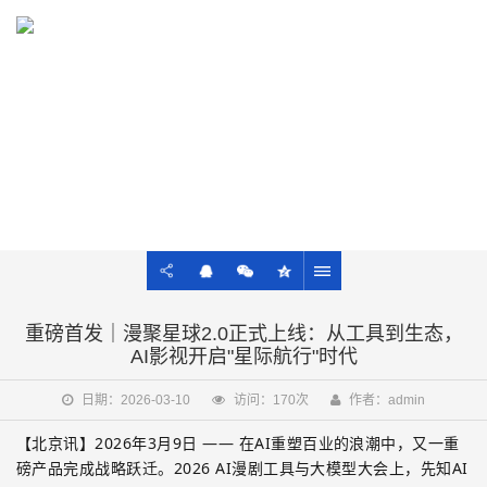
13021922428
NEWS
先知先行科技公司及AI前沿相关资讯
重磅首发｜漫聚星球2.0正式上线：从工具到生态，
AI影视开启"星际航行"时代
日期：2026-03-10
访问：170次
作者：admin
【北京讯】
2026
年
3
月
9
日
——
在
AI
重塑百业的浪潮中，又一重
磅产品完成战略跃迁。
2026
AI
漫剧工具与大模型大会上，先知
AI