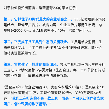
对于价值投资者而言，漫聚星球
2.0
的意义在于：
第一，它抓住了
AI
时代最大的商业机会之一。
850
亿微短剧市场只
是起点，延伸至广告片、教育内容、企业宣传片等衍生市场，总
规模超
2000
亿元。而
AI
渗透率不足
15%
，增量空间巨大。
第二，它完成了从工具到生态的关键跃迁。
工具是单次消费，生
态是持续变现。当平台成为创作者
"
离不开
"
的基础设施，商业价
值将实现指数级增长。
第三，它构建了可持续的商业闭环。
技术工具赋能
→内容生产→社
区互动→
IP
版权运营→供需对接→生态变现，每一个环节都有清晰
的商业逻辑，共同形成自增强的增长飞轮。
"
漫聚星球
1.0
帮企业‘用好’
AI
，实现降本增效
10
倍
+
；漫聚星球
2.0
要帮创作者‘用好’生态，实现价值变现
10
倍
+
。
"CEO
万晓鹏总结
道，
“我们正在打造的不是一款工具，而是一个可以让创作者安家
落户、创业致富的数字星球。”