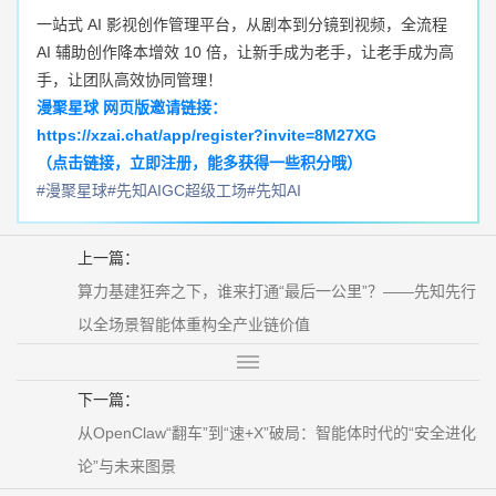
一站式 AI 影视创作管理平台，从剧本到分镜到视频，全流程
AI 辅助创作降本增效 10 倍，让新手成为老手，让老手成为高
手，让团队高效协同管理！
漫聚星球 网页版邀请链接：
https://xzai.chat/app/register?invite=8M27XG
（点击链接，立即注册，能多获得一些积分哦）
#漫聚星球
#先知AIGC超级工场
#先知AI
上一篇：
算力基建狂奔之下，谁来打通“最后一公里”？——先知先行
以全场景智能体重构全产业链价值
下一篇：
从OpenClaw“翻车”到“速+X”破局：智能体时代的“安全进化
论”与未来图景