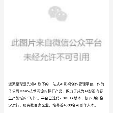
漫聚星球是先知
AI
旗下的一站式
AI
影视创作管理平台，作为
母公司
MaaS
技术沉淀的标杆产品，致力于成为
AI
影视内容
生产领域的
"
飞书
"
。平台已迭代
2.0BETA
版本，核心功能稳
定运行，服务数百家企业，培养近
4000
名
AI
创作人才。