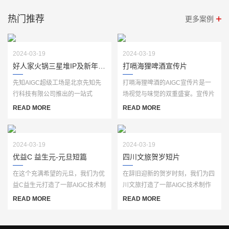
热门推荐
更多案例
2024-03-19
2024-03-19
好人家火锅三星堆IP及新年视频
打嗝海狸啤酒宣传片
先知AIGC超级工场是北京先知先
打嗝海狸啤酒的AIGC宣传片是一
行科技有限公司推出的一站式
场视觉与味觉的双重盛宴。宣传片
AIGC生产服务平台，基于自主研
以独特的创意和精美的画面，生动
READ MORE
READ MORE
发的“先知AI”大模···
展现了打嗝海···
2024-03-19
2024-03-19
优益C 益生元-元旦短篇
四川文旅贺岁短片
在这个充满希望的元旦，我们为优
在辞旧迎新的贺岁时刻，我们为四
益C益生元打造了一部AIGC技术制
川文旅打造了一部AIGC技术制作
作的短篇宣传片。通过人工智能生
的贺岁宣传片。这部宣传片以
READ MORE
READ MORE
成的创意画面···
AIGC技术为笔，勾···