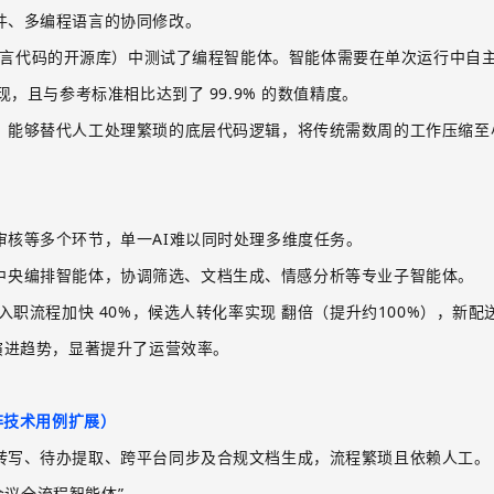
件、多编程语言的协同修改。
言代码的开源库）中测试了编程智能体。智能体需要在单次运行中自
现，且与参考标准相比达到了
99.9%
的数值精度。
，能够替代人工处理繁琐的底层代码逻辑，将传统需数周的工作压缩至
审核等多个环节，单一
AI
难以同时处理多维度任务。
中央编排智能体，协调筛选、文档生成、情感分析等专业子智能体。
入职流程加快
40%
，候选人转化率实现
翻倍（提升约
100%
）
，新配
演进趋势，显著提升了运营效率。
非技术用例扩展）
转写、待办提取、跨平台同步及合规文档生成，流程繁琐且依赖人工。
会议全流程智能体”
。