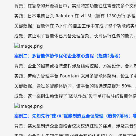
背景
：在复杂的开源项目中，实现特定功能往往需要跨多个文
实践
：日本电商巨头
Rakuten
在
vLLM
（拥有
1250
万行
多语
关键数据
：智能体在
7
小时
的自主工作中完成了整个功能的实
成效
：这证明了智能体已具备处理复杂、长时运行任务的能力
案例二：多智能体协作优化企业核心流程（趋势
2
落地）
背景
：企业的招商或招聘流程涉及线索挖掘、方案设计、合同
实践
：劳动力管理平台
Fountain
采用多智能体架构，设立了
关键数据
：通过多智能体协同，该平台的筛选速度提升
50%
，
成效
：这一案例生动诠释了
“团队作战”优于单打独斗的智能体
案例三：先知先行
“速
+X
”赋能制造业会议管理（趋势
7
落地：
背景
：某大型制造企业面临会议决议追踪难的痛点，涉及录音
实践
：企业引入先知先行
“速
+X
综合智能体系统
1.0
”，搭建了“