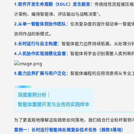
1.
软件开发生命周期（
SDLC
）发生剧变
：
传统线性流程被压缩
计架构、编排智能体、评估输出与战略决策”
。
2.
从单一智能体到协作团队
：
任务复杂度的提升驱动单一智能
协同作战的新模式。
3.
长时运行与自主构建
：
智能体能力边界持续拓展，从处理分
4.
人机协作实现规模化监督
：
智能体将学会识别需要人类判断
5.
能力边界扩展与用户泛化
：
智能体编程的应用场景将从专业
深度案例分析
｜
智能体重塑开发与业务的实践样本
为了更直观地理解这些趋势如何落地，我们结合行业标杆案例
案例一：长时运行智能体处理复杂技术任务（趋势
3
落地）