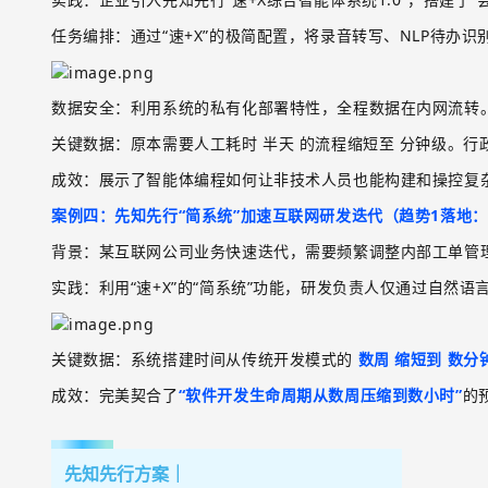
任务编排
：通过
“速
+X
”的极简配置，将录音转写、
NLP
待办识
数据安全
：利用系统的私有化部署特性，全程数据在内网流转
关键数据
：原本需要人工耗时
半天
的流程缩短至
分钟级
。行
成效
：展示了智能体编程如何让非技术人员也能构建和操控复
案例四：先知先行
“简系统”加速互联网研发迭代（趋势
1
落地：
背景
：某互联网公司业务快速迭代，需要频繁调整内部工单管
实践
：利用
“速
+X
”的“简系统”功能，研发负责人仅通过自然语
关键数据
：系统搭建时间从传统开发模式的
数周
缩短到
数分
成效
：完美契合了
“软件开发生命周期从数周压缩到数小时”
的
先知先行方案
｜