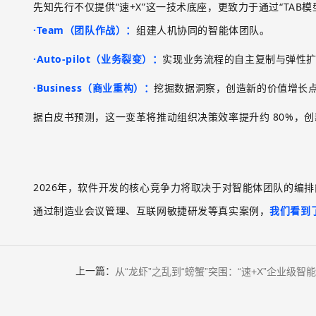
先知先行不仅提供
“速
+X
”这一技术底座，更致力于通过“
TAB
模
·
Team
（团队作战）
：
组建人机协同的智能体团队。
·
Auto-pilot
（业务裂变）
：
实现业务流程的自主复制与弹性
·
Business
（商业重构）
：
挖掘数据洞察，创造新的价值增长
据白皮书预测，这一变革将推动组织决策效率提升约
80%
，创
2026
年，软件开发的核心竞争力将取决于对智能体团队的编排
通过制造业会议管理、互联网敏捷研发等真实案例，
我们看到
上一篇：
从“龙虾”之乱到“螃蟹”突围：“速+X”企业级