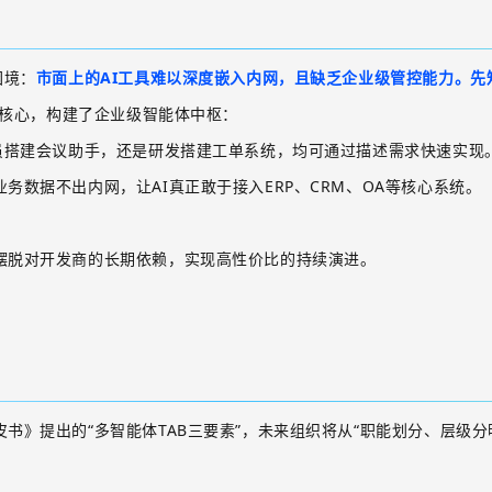
困境：
市面上的
AI
工具难以深度嵌入内网，且缺乏企业级管控能力。先
核心，构建了企业级智能体中枢：
人员搭建会议助手，还是研发搭建工单系统，均可通过描述需求快速实现
业务数据不出内网，让
AI
真正敢于接入
ERP
、
CRM
、
OA
等核心系统。
摆脱对开发商的长期依赖，实现高性价比的持续演进。
皮书》提出的
“多智能体
TAB
三要素”，未来组织将从“职能划分、层级分